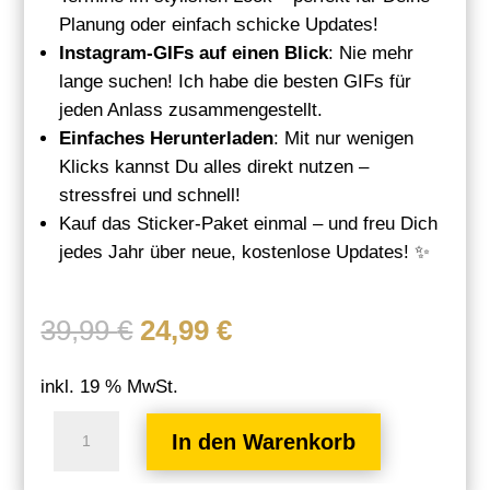
Planung oder einfach schicke Updates!
Instagram-GIFs auf einen Blick
: Nie mehr
lange suchen! Ich habe die besten GIFs für
jeden Anlass zusammengestellt.
Einfaches Herunterladen
: Mit nur wenigen
Klicks kannst Du alles direkt nutzen –
stressfrei und schnell!
Kauf das Sticker-Paket einmal – und freu Dich
jedes Jahr über neue, kostenlose Updates! ✨
Ursprünglicher
Aktueller
39,99
€
24,99
€
Preis
Preis
war:
ist:
inkl. 19 % MwSt.
39,99 €
24,99 €.
Sticker
In den Warenkorb
&
GIF